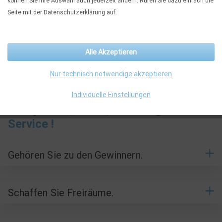
können Sie Ihre Auswahl auch jederzeit ändern. Rufen Sie dazu einfach die
Räumlichkeiten.
Seite mit der Datenschutzerklärung auf.
Zusammen mit unseren Herstellern von hochwertigen
Büromöbel, Bürositzmöbeln und Lounge-Möbeln zeigen wir Ihnen
Lösungen auf.
Alle Akzeptieren
Besuchen Sie unsere Ausstellung in Maintal (zwischen Frankfurt
und Hanau) oder nutzen Sie die Showrooms unserer Hersteller im
Nur technisch notwendige akzeptieren
Rhein-Main-Gebiet oder deutschlandweit.
Individuelle Einstellungen
Kompetenz, Ideen, Beratung und
Service !
Gehören Sie zu den Gewinnern.
Schaffen Sie Freiräume.