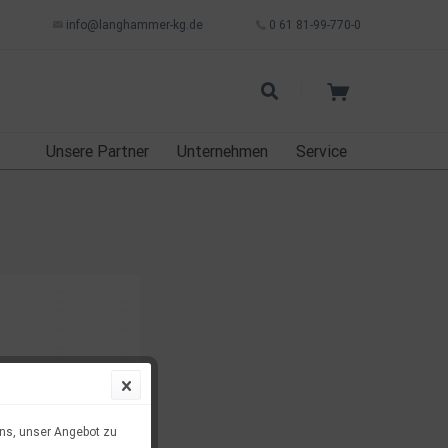
info@langhammer-kg.de
0 61 81-99-770-0
Unsere Partner
Unternehmen
Service
uns, unser Angebot zu