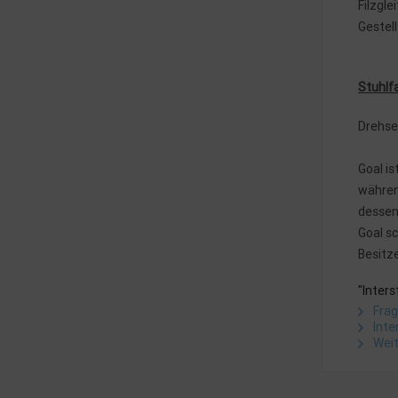
Filzgle
Gestell
Stuhlfa
Drehse
Goal is
währen
dessen.
Goal sc
Besitz
"Inter
Frag
Inte
Weit