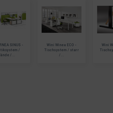
WINEA SINUS -
Wini Winea ECO -
Wini W
tiksystem /
Tischsystem / starr
Tischsy
ände /...
/...