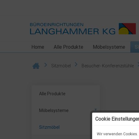
Home
Alle Produkte
Möbelsysteme
S
Sitzmöbel
Besucher- Konferenzstühle
Alle Produkte
Möbelsysteme
Cookie Einstellunge
Sitzmöbel
Wir verwenden Cookies. 