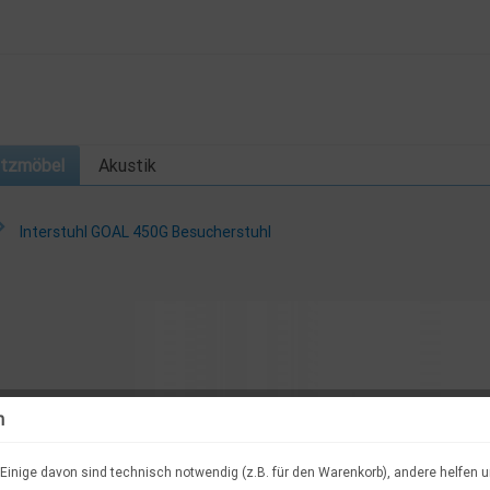
itzmöbel
Akustik
Interstuhl GOAL 450G Besucherstuhl
n
Einige davon sind technisch notwendig (z.B. für den Warenkorb), andere helfen 