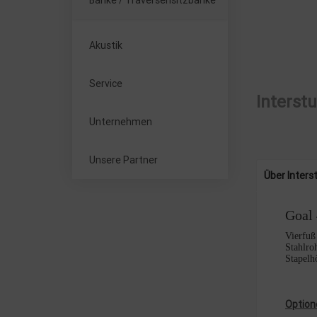
Bänke / Traversensitzbänke
Akustik
Service
Interst
Unternehmen
Unsere Partner
Über Interst
Goal
Vierfuß
Stahlroh
Stapelh
Option