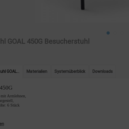
uhl GOAL 450G Besucherstuhl
uhl GOAL...
Materialien
Systemüberblick
Downloads
450G
 mit Armlehnen,
rgestell,
öhe: 6 Stück
en