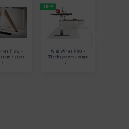
TIPP!
inea Flow -
Wini Winea PRO -
Inters
stem / starr
Tischsystem / starr
SPLACE
/...
/...
YOUR W