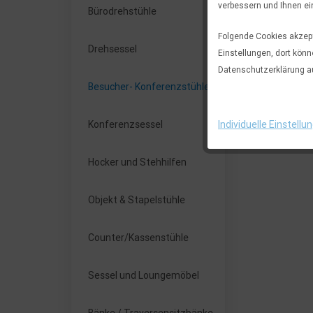
verbessern und Ihnen ei
Bürodrehstühle
Folgende Cookies akzepti
Drehsessel
Einstellungen, dort könn
Datenschutzerklärung a
Besucher- Konferenzstühle
Individuelle Einstellu
Konferenzsessel
Hocker und Stehhilfen
Objekt & Stapelstühle
Counter/Kassenstühle
Sessel und Loungemöbel