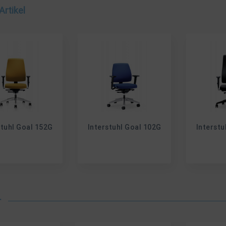
Artikel
stuhl Goal 152G
Interstuhl Goal 102G
Interstu
r