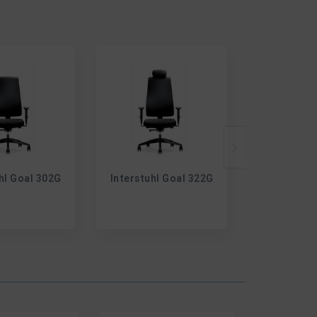
hl Goal 302G
Interstuhl Goal 322G
Interstuhl
Besuche