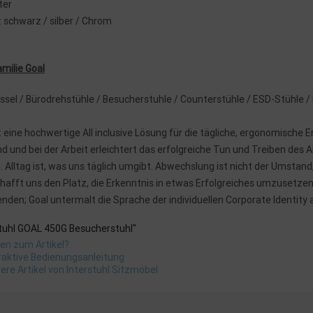
iter
: schwarz / silber / Chrom
milie Goal
ssel / Bürodrehstühle / Besucherstuhle / Counterstühle / ESD-Stühle / 
t eine hochwertige All inclusive Lösung für die tägliche, ergonomische 
d und bei der Arbeit erleichtert das erfolgreiche Tun und Treiben des 
 Alltag ist, was uns täglich umgibt. Abwechslung ist nicht der Umstan
hafft uns den Platz, die Erkenntnis in etwas Erfolgreiches umzusetzen. 
enden; Goal untermalt die Sprache der individuellen Corporate Identit
stuhl GOAL 450G Besucherstuhl"
en zum Artikel?
raktive Bedienungsanleitung
ere Artikel von Interstuhl Sitzmöbel