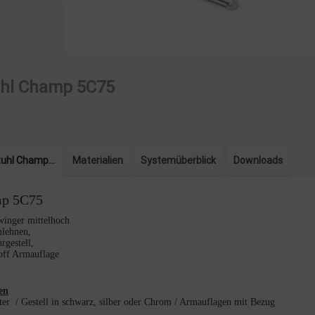
uhl Champ 5C75
tuhl Champ...
Materialien
Systemüberblick
Downloads
mp
5C75
winger mittelhoch
lehnen,
rgestell,
off Armauflage
en
iter / Gestell in schwarz, silber oder Chrom / Armauflagen mit Bezug