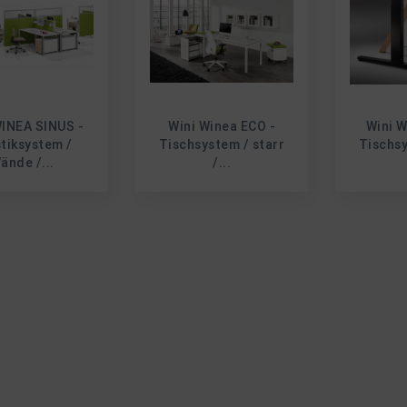
WINEA SINUS -
Wini Winea ECO -
Wini W
tiksystem /
Tischsystem / starr
Tischsy
ände /...
/...