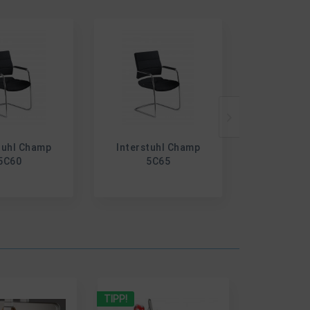
tuhl Champ
Interstuhl Champ
Interstu
5C60
5C65
5C
TIPP!