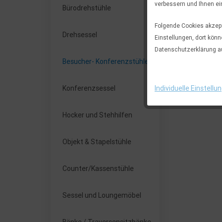
verbessern und Ihnen ei
Bürodrehstühle
Folgende Cookies akzepti
Drehsessel
Einstellungen, dort könn
Datenschutzerklärung a
Besucher- Konferenzstühle
Individuelle Einstellu
Konferenzsessel
Hocker und Stehhilfen
Objekt & Stapelstühle
Counter/Kassenstühle
Sessel und Loungemöbel