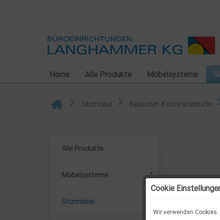
Home
Alle Produkte
Möbelsysteme
S
Sitzmöbel
Besucher- Konferenzstühle
Alle Produkte
Möbelsysteme
Cookie Einstellunge
Sitzmöbel
Wir verwenden Cookies. 