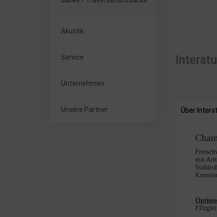
Bänke / Traversensitzbänke
Akustik
Service
Interst
Unternehmen
Unsere Partner
Über Inters
Cha
Freisch
mit Arm
Stahlroh
Kunstst
Option
FIlzgle