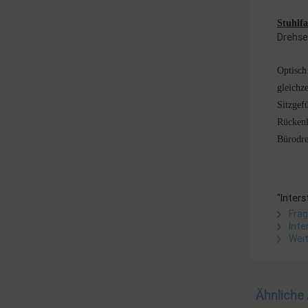
Stuhlf
Drehse
Optisch
gleichz
Sitzgef
Rückenl
Bürodre
"Inter
Frag
Inte
Weit
Ähnliche 