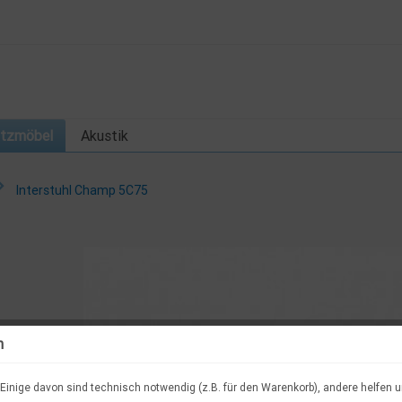
itzmöbel
Akustik
Interstuhl Champ 5C75
n
Einige davon sind technisch notwendig (z.B. für den Warenkorb), andere helfen 