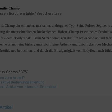
amilie Champ
ssel / Bürodrehstühle / Besucherstuhle
 ist Champ ein schlanker, markanter, androgyner Typ. Seine Polster-Segmente 
eitig die unterschiedlichen Rückenlehnen-Höhen. Champ ist ein neues Produktk
ühl - dem "Bodyfl oat". Beim Setzen senkt sich der Sitz schwebend ab und fähr
ehne erlaubt eine bislang unerreicht feine Ästhetik und Leichtigkeit des Me
hstühle neu betrachten, und durch die Einzigartigkeit von Bodyfloat auch fühl
stuhl Champ 5C75"
en zum Artikel?
raktive Bedienungsanleitung
ere Artikel von Interstuhl Sitzmöbel
Artikel