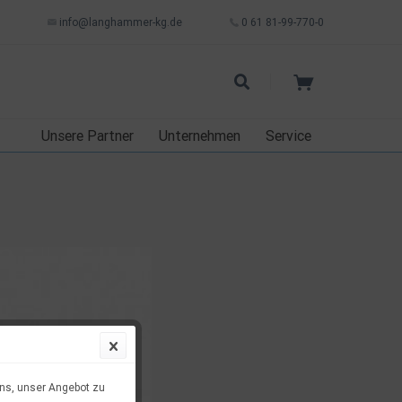
info@langhammer-kg.de
0 61 81-99-770-0
Unsere Partner
Unternehmen
Service
uns, unser Angebot zu